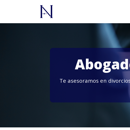
Abogado
Te asesoramos en divorcios